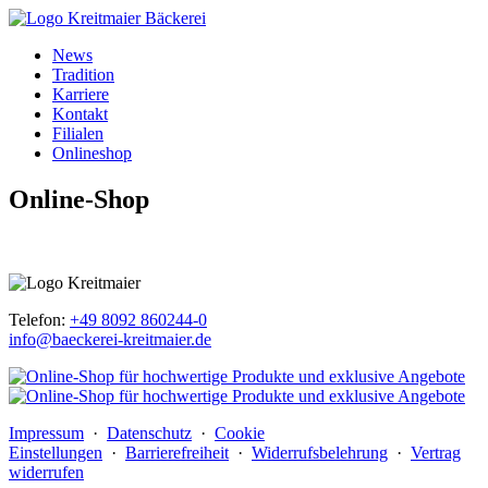
News
Tradition
Karriere
Kontakt
Filialen
Onlineshop
Online-Shop
Telefon:
+49 8092 860244-0
info@baeckerei-kreitmaier.de
Impressum
·
Datenschutz
·
Cookie
Einstellungen
·
Barrierefreiheit
·
Widerrufsbelehrung
·
Vertrag
widerrufen